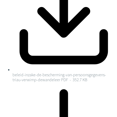
beleid-inzake-de-bescherming-van-persoonsgegevens-
triau-verwimp-dewandeleer
PDF - 352.7 KB